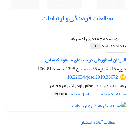
English
ورود به سامانه
ثبت نام
مطالعات فرهنگی و ارتباطات
نویسنده =
مجدی زاده، زهرا
تعداد مقالات:
1
قهرمان اسطوره‌ای در سینمای مسعود کیمیایی
دوره 15، شماره 55، تابستان 1398، صفحه
81-106
10.22034/jcsc.2019.36672
زهرا مجدی زاده، اعظم راودراد، زهره طاهر
اصل مقاله
مشاهده مقاله
399.18 K
مقالات آماده انتشار