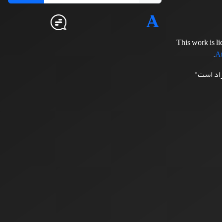
This work is l
.
At
زاد است"