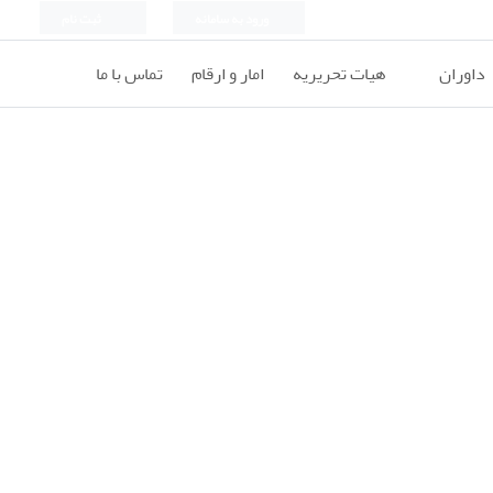
ورود به سامانه
ثبت نام
داوران
هیات تحریریه
امار و ارقام
تماس با ما