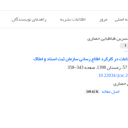
 اصلی
مرور
اطلاعات نشریه
راهنمای نویسندگان
سرین طباطبایی حصاری
1
عات در کارکرد اطلاع رسانی سازمان ثبت اسناد و املاک
343-358
10.22034/jcsc.
ی حصاری
اصل مقاله
349.62 K