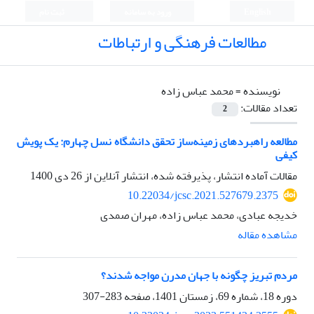
English
ورود به سامانه
ثبت نام
مطالعات فرهنگی و ارتباطات
نویسنده =
محمد عباس زاده
تعداد مقالات:
2
مطالعه راهبردهای زمینه‌ساز تحقق دانشگاه نسل چهارم: یک پویش
کیفی
مقالات آماده انتشار، پذیرفته شده، انتشار آنلاین از
26 دی 1400
10.22034/jcsc.2021.527679.2375
خدیجه عبادی، محمد عباس زاده، مهران صمدی
مشاهده مقاله
مردم تبریز چگونه با جهان مدرن مواجه شدند؟
دوره 18، شماره 69، زمستان 1401، صفحه
283-307