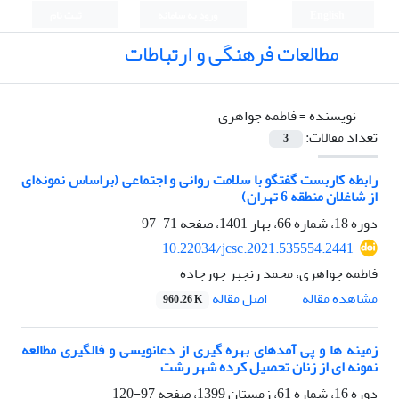
English
ورود به سامانه
ثبت نام
مطالعات فرهنگی و ارتباطات
نویسنده =
فاطمه جواهری
تعداد مقالات:
3
رابطه کاربست گفتگو با سلامت روانی و اجتماعی (براساس نمونه‌ای
از شاغلان منطقه 6 تهران)
دوره 18، شماره 66، بهار 1401، صفحه
71-97
10.22034/jcsc.2021.535554.2441
فاطمه جواهری، محمد رنجبر جورجاده
اصل مقاله
مشاهده مقاله
960.26 K
زمینه ها و پی آمدهای بهره گیری از دعانویسی و فالگیری مطالعه
نمونه ای از زنان تحصیل کرده شهر رشت
دوره 16، شماره 61، زمستان 1399، صفحه
97-120