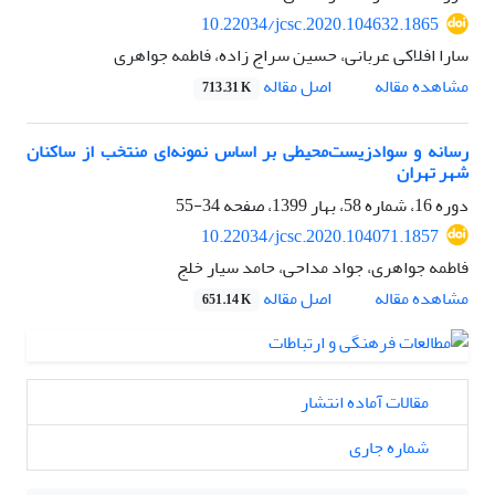
10.22034/jcsc.2020.104632.1865
سارا افلاکی عربانی، حسین سراج زاده، فاطمه جواهری
اصل مقاله
مشاهده مقاله
713.31 K
رسانه و سوادزیست‌محیطی بر اساس نمونه‌ای منتخب از ساکنان
شهر تهران
دوره 16، شماره 58، بهار 1399، صفحه
34-55
10.22034/jcsc.2020.104071.1857
فاطمه جواهری، جواد مداحی، حامد سیار خلج
اصل مقاله
مشاهده مقاله
651.14 K
مقالات آماده انتشار
شماره جاری