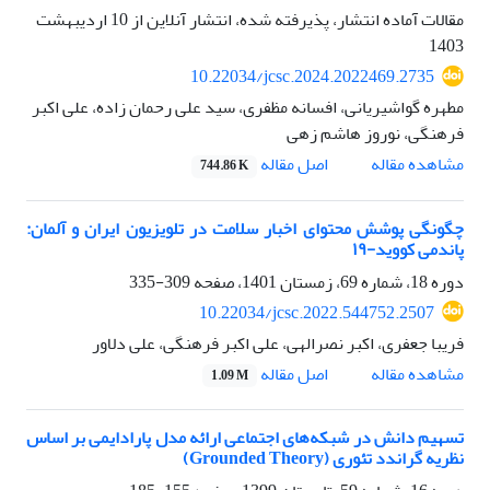
مقالات آماده انتشار، پذیرفته شده، انتشار آنلاین از
10 اردیبهشت
1403
10.22034/jcsc.2024.2022469.2735
مطهره گواشیریانی، افسانه مظفری، سید علی رحمان زاده، علی اکبر
فرهنگی، نوروز هاشم زهی
اصل مقاله
مشاهده مقاله
744.86 K
چگونگی پوشش محتوای اخبار سلامت در تلویزیون ایران و آلمان:
پاندمی کووید-۱۹
دوره 18، شماره 69، زمستان 1401، صفحه
309-335
10.22034/jcsc.2022.544752.2507
فریبا جعفری، اکبر نصرالهی، علی اکبر فرهنگی، علی دلاور
اصل مقاله
مشاهده مقاله
1.09 M
تسهیم دانش در شبکه‌های اجتماعی ارائه مدل پارادایمی بر اساس
نظریه گراندد تئوری (Grounded Theory)