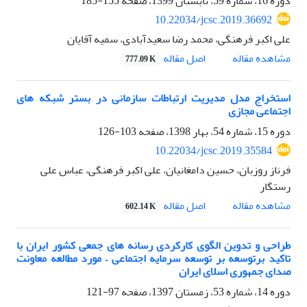
دوره 16، شماره 59، تابستان 1399، صفحه
155-185
10.22034/jcsc.2019.36692
علی اکبر فرهنگی، محمد رضا سعیدآبادی، سمیه آقایان
اصل مقاله
مشاهده مقاله
777.09 K
استخراج مدل مدیریت ارتباطات سازمانی در بستر شبکه های
اجتماعی مجازی
دوره 15، شماره 54، بهار 1398، صفحه
103-126
10.22034/jcsc.2019.35584
فرناز روزبان، حسین دامغانیان، علی اکبر فرهنگی، عباس علی
رستگار
اصل مقاله
مشاهده مقاله
602.14 K
طراحی و تدوین الگوی کارکردی رسانه های جمعی کشور ایران با
تاکید برتوسعه بر توسعه سرمایه اجتماعی – مورد مطالعه معاونت
صدای جمهوری اسلای ایران
دوره 14، شماره 53، زمستان 1397، صفحه
97-121