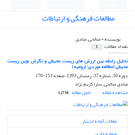
English
ورود به سامانه
ثبت نام
مطالعات فرهنگی و ارتباطات
نویسنده =
صالحی، صادق
تعداد مقالات:
1
تحلیل رابطه بین ارزش های زیست محیطی و نگرش نوین زیست
محیطی (مطالعه موردی: ارومیه)
دوره 10، شماره 37، زمستان 1393، صفحه
153-170
صادق صالحی، سارا کریم نژاد
اصل مقاله
مشاهده مقاله
1.27 M
مقالات آماده انتشار
شماره جاری