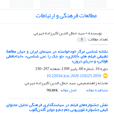
English
ورود به سامانه
ثبت نام
مطالعات فرهنگی و ارتباطات
نویسنده =
سید جمال الدین اکبرزاده جهرمی
تعداد مقالات:
3
نشانه شناسی مرگ خودخواسته در سینمای ایران و جهان مطالعۀ
تطبیقی فیلم های «اُتانازی»، «تو جک را نمی شناسی»، «خداحافظی
طولانی» و «دریای درون»
دوره 16، شماره 60، پاییز 1399، صفحه
297-330
10.22034/jcsc.2020.119225.2059
محدثه زاهدصمیمی، سید جمال الدین اکبرزاده جهرمی
اصل مقاله
مشاهده مقاله
792.69 K
نقش جشنواره‌های فیلم در سیاستگذاری فرهنگی تحلیل محتوای
کیفی جشنواره‌‌ تلویزیونی جام‌ جم و جوایز گلدن‌گلوب