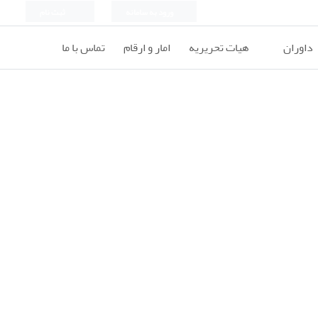
ورود به سامانه
ثبت نام
داوران
هیات تحریریه
امار و ارقام
تماس با ما