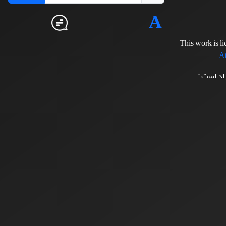
This work is l
.
At
زاد است"