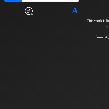
This work is l
.
At
زاد است"