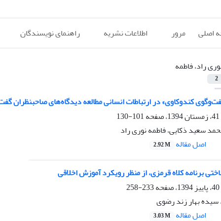
 اصلی
مرور
اطلاعات نشریه
راهنمای نویسندگان
وری راد، فاطمه
2
فت‌‌وگوی کندوکاوی» در ارتباطات انسانی مطالعه دیدگاه‌های صاحب‏نظران گف
101-130
حمد سعید ذکایی، فاطمه نوری راد
اصل مقاله
2.92 M
اختی برنامه کلاه قرمزی، از منظر رویکرد آموزش اخلاقی
233-258
 سیده بهار زند رضوی
اصل مقاله
3.03 M