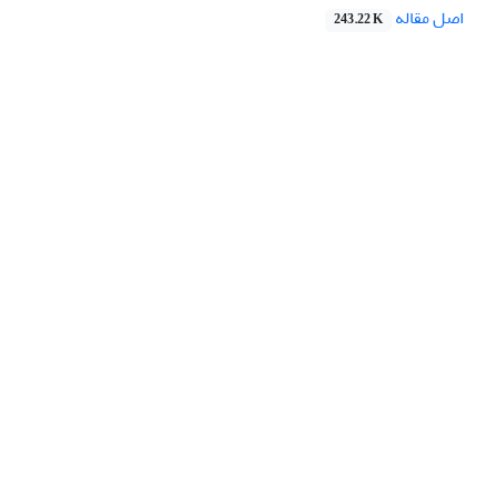
اصل مقاله
243.22 K