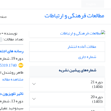
English
مطالعات فرهنگی و ارتباطات
صفحه
نویسنده =
ط
تعداد مقالات:
مقالات آماده انتشار
رسانه های اجتما
شماره جاری
دوره 19، شماره 70، بهار 1402، صفحه
95319.1740
شماره‌های پیشین نشریه
طاهر روشندل ار
مشاهده مقاله
دوره 21
(1404)
تاثیر تلویزیون 
دوره 20
دوره 13، شماره 49، زمستان 1396، صفحه
(1403)
سیدوحید عقیلی،