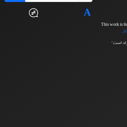
This work is l
.
At
زاد است"