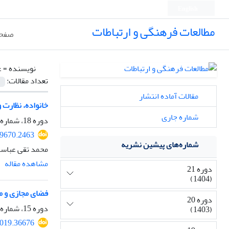
English
مطالعات فرهنگی و ارتباطات
صفحه
نویسنده =
ع
تعداد مقالات:
مقالات آماده انتشار
خانواده، نظارت و
شماره جاری
دوره 18، شماره 68، پاییز 1401، صفحه
39670.2463
شماره‌های پیشین نشریه
محمد تقی عباسی 
مشاهده مقاله
دوره 21
(1404)
فضای مجازی و م
دوره 20
دوره 15، شماره 55، تابستان 1398، صفحه
(1403)
2019.36676