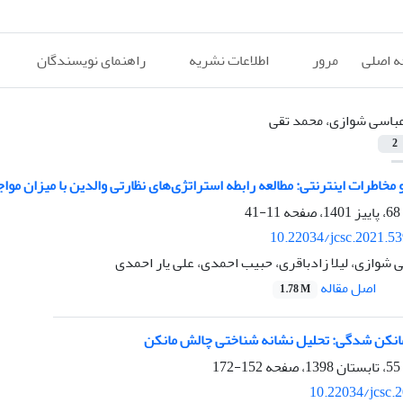
 اصلی
مرور
اطلاعات نشریه
راهنمای نویسندگان
باسی شوازی، محمد تقی
2
 مخاطرات اینترنتی: مطالعه رابطه استراتژی‌های نظارتی والدین با میزان مواج
11-41
10.22034/jcsc.2021.5
شوازی، لیلا زادباقری، حبیب احمدی، علی یار احمدی
اصل مقاله
1.78 M
انکن شدگی: تحلیل نشانه شناختی چالش مانکن
152-172
10.22034/jcsc.