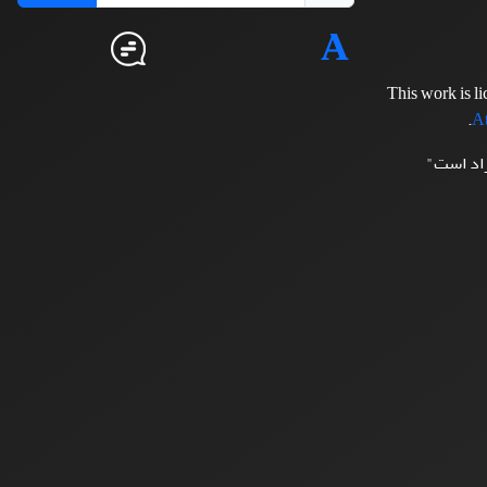
This work is l
.
At
زاد است"