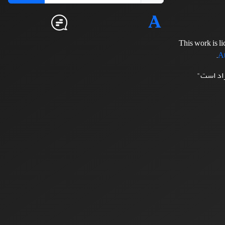
This work is l
.
At
زاد است"