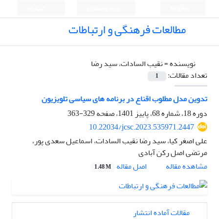
English
ورود به سامانه
ثبت نام
مطالعات فرهنگی و ارتباطات
نویسنده =
نقیب السادات، سید رضا
تعداد مقالات:
1
تدوین مدل مطلوب اقناع در برنامه های سیاسی تلویزیون
دوره 18، شماره 68، پاییز 1401، صفحه
329-363
10.22034/jcsc.2023.535971.2447
علی اصغر کیا، سید رضا نقیب السادات، اسماعیل سعدی پور،
مرتضی اصل رکن آبادی
اصل مقاله
مشاهده مقاله
1.48 M
مقالات آماده انتشار