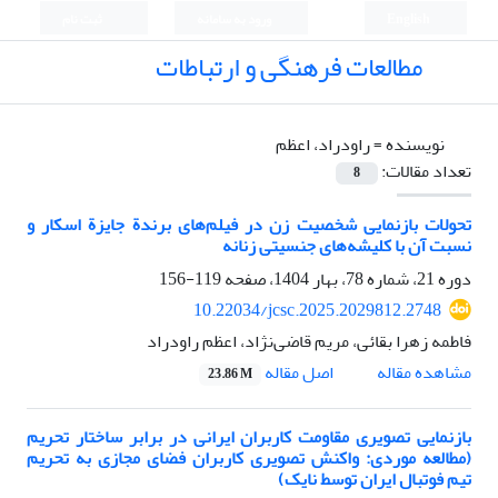
English
ورود به سامانه
ثبت نام
مطالعات فرهنگی و ارتباطات
نویسنده =
راودراد، اعظم
تعداد مقالات:
8
تحولات بازنمایی شخصیت زن در فیلم‌های برندة جایزة اسکار و
نسبت آن با کلیشه‌های جنسیتی زنانه
دوره 21، شماره 78، بهار 1404، صفحه
119-156
10.22034/jcsc.2025.2029812.2748
فاطمه زهرا بقائی، مریم قاضی‌نژاد، اعظم راودراد
اصل مقاله
مشاهده مقاله
23.86 M
بازنمایی تصویری مقاومت کاربران ایرانی در برابر ساختار تحریم
(مطالعه موردی: واکنش تصویری کاربران فضای مجازی به تحریم
تیم فوتبال ایران توسط نایک)