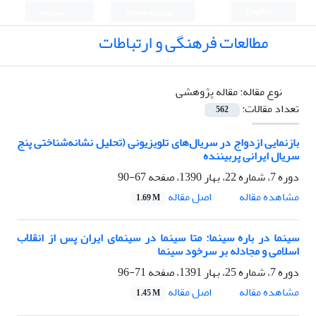
English
ورود به سامانه
ثبت نام
مطالعات فرهنگی و ارتباطات
نوع مقاله:
مقاله پژوهشی
تعداد مقالات:
562
بازنمایی ازدواج در سریال‌های تلویزیونی (تحلیل نشانه‌شناختی پنج
سریال ایرانی پربیننده
دوره 7، شماره 22، بهار 1390، صفحه
67-90
اصل مقاله
مشاهده مقاله
1.69 M
سینما در باره سینما: متا سینما در سینمای ایران پس از انقلاب
اسلامی و مجادله بر سرخود سینما
دوره 7، شماره 25، بهار 1391، صفحه
71-96
اصل مقاله
مشاهده مقاله
1.45 M