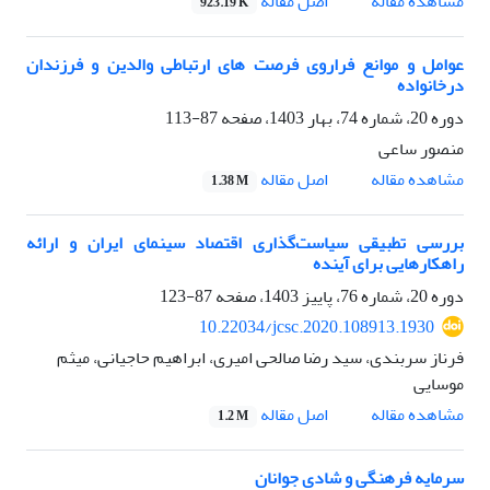
اصل مقاله
مشاهده مقاله
923.19 K
عوامل و موانع فراروی فرصت های ارتباطی والدین و فرزندان
درخانواده
دوره 20، شماره 74، بهار 1403، صفحه
87-113
منصور ساعی
اصل مقاله
مشاهده مقاله
1.38 M
بررسی تطبیقی سیاست‌گذاری اقتصاد سینمای ایران و ارائه
راهکارهایی برای آینده
دوره 20، شماره 76، پاییز 1403، صفحه
87-123
10.22034/jcsc.2020.108913.1930
فرناز سربندی، سید رضا صالحی امیری، ابراهیم حاجیانی، میثم
موسایی
اصل مقاله
مشاهده مقاله
1.2 M
سرمایه فرهنگی و شادی جوانان