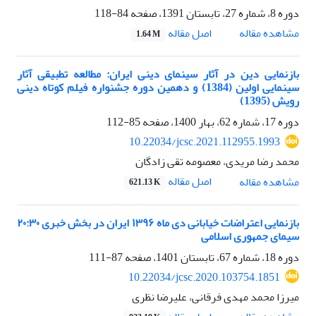
دوره 8، شماره 27، تابستان 1391، صفحه
84-118
اصل مقاله
مشاهده مقاله
1.64 M
بازنمایی دین در آثار سینمای دینی ایران: مطالعه تطبیقی آثار
سینمایی اولین (1384) و دهمین دوره جشنواره فیلم کوتاه دینی
رویش (1395)
دوره 17، شماره 62، بهار 1400، صفحه
85-112
10.22034/jcsc.2021.112955.1993
محمد رضا مریدی، معصومه تقی زادگان
اصل مقاله
مشاهده مقاله
621.13 K
بازنمایی اعتراضات خیابانی دی ماه ۱۳۹۶ ایران در بخش خبری ۲۰:۳۰
سیمای جمهوری اسلامی
دوره 18، شماره 67، تابستان 1401، صفحه
87-111
10.22034/jcsc.2020.103754.1851
میرزا محمد مهدی فرقانی، علیرضا نظری