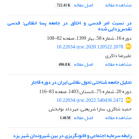
اصل مقاله
مشاهده مقاله
722.41 K
در نسبت امر قدسی و اخلاق در جامعه پسا انقلابی: قدسی
تقدس‌زدایی شده
دوره 16، شماره 58، بهار 1399، صفحه
82-108
10.22034/jcsc.2020.120522.2078
علیرضا ذاکری
اصل مقاله
مشاهده مقاله
496.8 K
تحلیل جامعه شناختی تحول نقاشی ایران در دوره قاجار
دوره 20، شماره 75، تابستان 1403، صفحه
83-116
10.22034/jcsc.2022.540436.2472
حمید شاکری، سارا شریعتی، مهرداد نوابخش
اصل مقاله
مشاهده مقاله
1.46 M
رابطه سرمایه اجتماعی و قانونگریزی در بین شهروندان شهر یزد