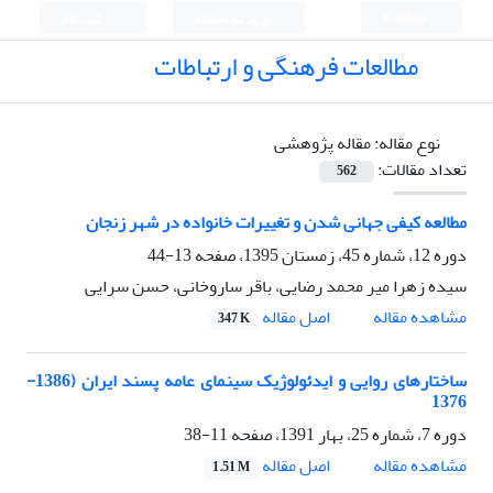
English
ورود به سامانه
ثبت نام
مطالعات فرهنگی و ارتباطات
نوع مقاله:
مقاله پژوهشی
تعداد مقالات:
562
مطالعه کیفی جهانی شدن و تغییرات خانواده در شهر زنجان
دوره 12، شماره 45، زمستان 1395، صفحه
13-44
سیده زهرا میر محمد رضایی، باقر ساروخانی، حسن سرایی
اصل مقاله
مشاهده مقاله
347 K
ساختارهای روایی و ایدئولوژیک سینمای عامه پسند ایران (1386-
1376
دوره 7، شماره 25، بهار 1391، صفحه
11-38
اصل مقاله
مشاهده مقاله
1.51 M