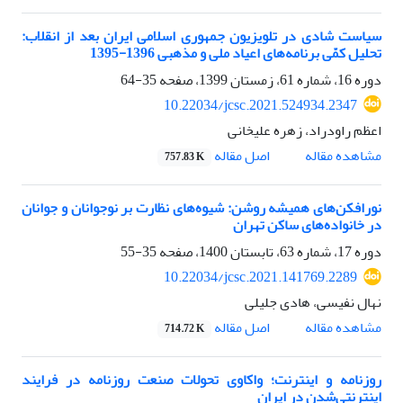
سیاست شادی در تلویزیون جمهوری اسلامی ایران بعد از انقلاب:
تحلیل کمّی برنامه‌های اعیاد ملی و مذهبی 1396-1395
دوره 16، شماره 61، زمستان 1399، صفحه
35-64
10.22034/jcsc.2021.524934.2347
اعظم راودراد، زهره علیخانی
اصل مقاله
مشاهده مقاله
757.83 K
نورافکن‌های همیشه روشن: شیوه‌های نظارت بر نوجوانان و جوانان
در خانواده‌های ساکن تهران
دوره 17، شماره 63، تابستان 1400، صفحه
35-55
10.22034/jcsc.2021.141769.2289
نهال نفیسی، هادی جلیلی
اصل مقاله
مشاهده مقاله
714.72 K
روزنامه و اینترنت؛ واکاوی تحولات صنعت روزنامه در فرایند
اینترنتی‌شدن در ایران