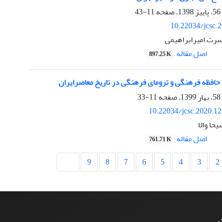
11-43
10.22034/jcsc.
رت امیرابراهیمی
اصل مقاله
897.25 K
حافظه فرهنگی و ترومای فرهنگی در تاریخ معاصرایران
11-33
10.22034/jcsc.2020.1
حا والا
اصل مقاله
761.71 K
9
8
7
6
5
4
3
2
ت