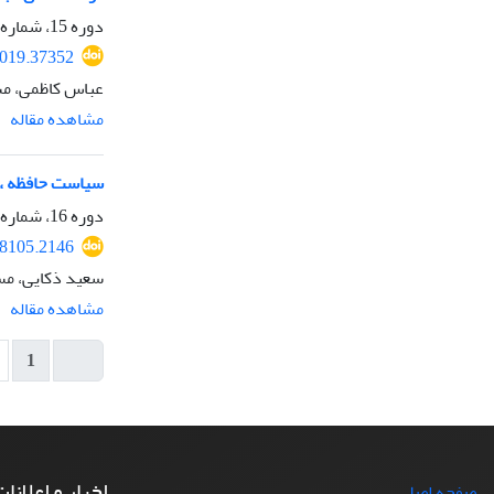
دوره 15، شماره 56، پاییز 1398، صفحه
2019.37352
عباس کاظمی، مس
مشاهده مقاله
سیاست حافظه ، 
دوره 16، شماره 58، بهار 1399، صفحه
28105.2146
سعید ذکایی، مسی
مشاهده مقاله
1
اخبار و اعلانا
صفحه اصلی